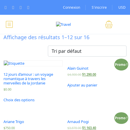
Connexion
S'inscrire
USD
Affichage des résultats 1–12 sur 16
Promo !
Alain Guinot
12 jours d’amour : un voyage
$
4,300.00
$
1,290.00
romantique à travers les
merveilles de la Jordanie
Ajouter au panier
$
0.00
Choix des options
Promo !
Ariane Trigo
Arnaud Pogi
$
750.00
$
3,878.00
$
1,163.40