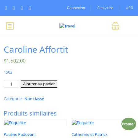
Connexion
S'inscrire
USD
Caroline Affortit
$
1,502.00
1502
Ajouter au panier
Catégorie :
Non classé
Produits similaires
Promo !
Pauline Padovani
Catherine et Patrick