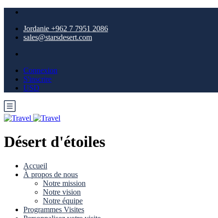
Jordanie +962 7 7951 2086
sales@starsdesert.com
Connexion
S'inscrire
USD
Désert d'étoiles
Accueil
À propos de nous
Notre mission
Notre vision
Notre équipe
Programmes Visites