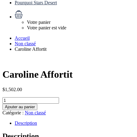
Pourquoi Stars Desert
Votre panier
Votre panier est vide
Accueil
Non classé
Caroline Affortit
Caroline Affortit
$
1,502.00
quantité
de
Ajouter au panier
Caroline
Catégorie :
Non classé
Affortit
Description
Description