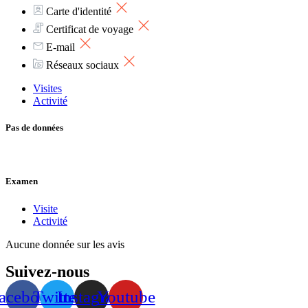
Carte d'identité
Certificat de voyage
E-mail
Réseaux sociaux
Visites
Activité
Pas de données
Examen
Visite
Activité
Aucune donnée sur les avis
Suivez-nous
acebook
Twitter
Instagram
Youtube