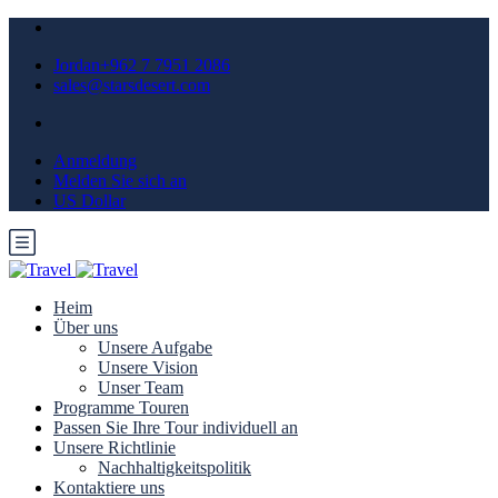
Jordan+962 7 7951 2086
sales@starsdesert.com
Anmeldung
Melden Sie sich an
US Dollar
Heim
Über uns
Unsere Aufgabe
Unsere Vision
Unser Team
Programme Touren
Passen Sie Ihre Tour individuell an
Unsere Richtlinie
Nachhaltigkeitspolitik
Kontaktiere uns