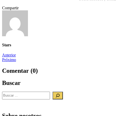
Compartir
Stars
Navegación
Anterior
Próximo
de
entradas
Comentar (0)
Buscar
Buscar
Sobre nosotros