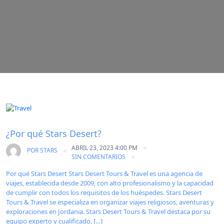
Sin categorizar
¿Por qué Stars Desert?
ABRIL 23, 2023 4:00 PM
POR
STARS
SIN COMENTARIOS
Por qué Stars Desert Stars Desert Tours & Travel es una agencia de
viajes, establecida desde 2009, con alto profesionalismo y la capacidad
de cumplir con todos los requisitos de los huéspedes. Stars Desert
Tours & Travel se especializa en organizar viajes religiosos, aventuras y
exploraciones en Jordania. Stars Desert Tours & Travel destaca por su
equipo experto y cualificado, […]